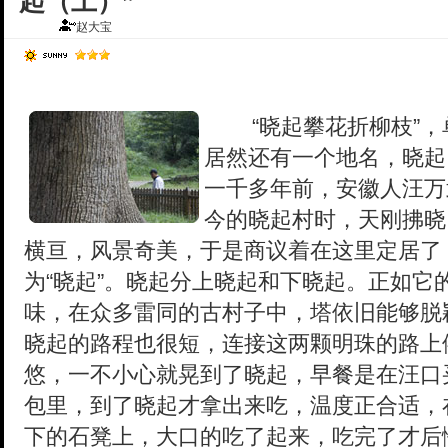
起（上）”
赵大宝
“晓起攀花折柳枝”，
居然还有一个地名，晓起
一千多年前，安徽人汪万
今的晓起村时，天刚拂晓
横亘，风景奇美，于是商议着在这里定居了
为“晓起”。晓起分上晓起和下晓起。正如它
味，在众多雷同的古村子中，塔依旧能够脱
晓起的路程也很短，连接这两颗明珠的路上
悠，一不小心就晃到了晓起，早餐是在汪口
包里，到了晓起才拿出来吃，温度正合适，
下的石凳上，大口的吃了起来，吃完了才后