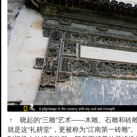
↑
晓起的“三雕”艺术——木雕、石雕和砖
就是这“礼耕堂”，更被称为“江南第一砖雕