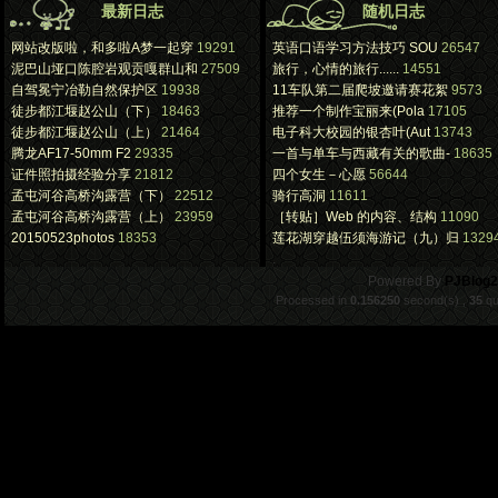
最新日志
随机日志
网站改版啦，和多啦A梦一起穿
19291
英语口语学习方法技巧 SOU
26547
泥巴山垭口陈腔岩观贡嘎群山和
27509
旅行，心情的旅行......
14551
自驾冕宁冶勒自然保护区
19938
11车队第二届爬坡邀请赛花絮
9573
徒步都江堰赵公山（下）
18463
推荐一个制作宝丽来(Pola
17105
徒步都江堰赵公山（上）
21464
电子科大校园的银杏叶(Aut
13743
腾龙AF17-50mm F2
29335
一首与单车与西藏有关的歌曲-
18635
证件照拍摄经验分享
21812
四个女生－心愿
56644
孟屯河谷高桥沟露营（下）
22512
骑行高洞
11611
孟屯河谷高桥沟露营（上）
23959
［转贴］Web 的内容、结构
11090
20150523photos
18353
莲花湖穿越伍须海游记（九）归
1329
.
Powered By
PJBlog2
Processed in
0.156250
second(s) ,
35
qu