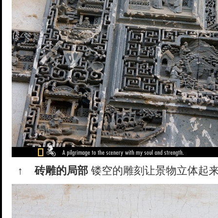
↑
砖雕的局部
镂空的雕刻让景物立体起