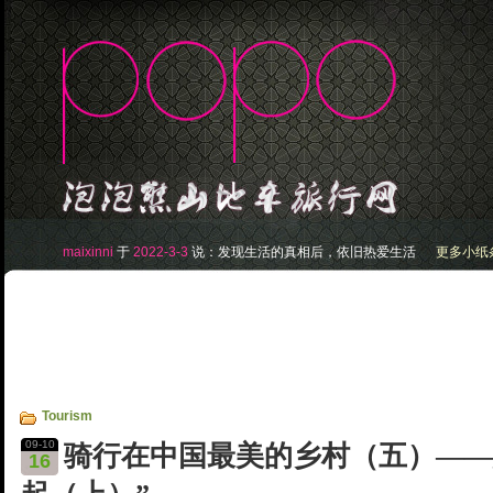
maixinni
于
2022-3-3
说：
发现生活的真相后，依旧热爱生活
更多小纸条.
Tourism
09-10
骑行在中国最美的乡村（五）——
16