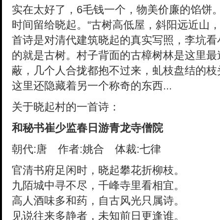
实在太好了，6毛钱一个，物美价廉的馅饼
时间留给晓起。
“古树高低屋，斜阳远近山
首诗是对清代建筑晓起的真实写照，李坑看
的就是古树。村子背面的古樟树林是这里最
蔽，几个人合拢都抱不过来，虬枝盘结的枝
这里还隐藏着另一个称奇的东西...
关于晓起村的一首诗：
和秘书崔少监春日游青龙寺僧院
朝代:唐 作者:姚合 体裁:七律
官清书府足闲时，晓起攀花折柳枝。
九陌城中寻不尽，千峰寺里看相宜。
高人酒味多和药，自古风光只属诗。
见说往来多静者，未知前日更逢谁。