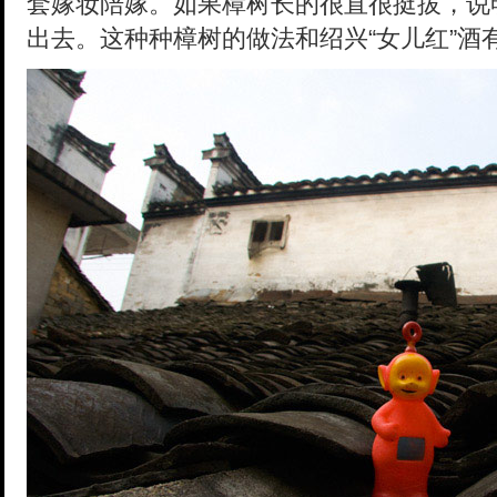
套嫁妆陪嫁。如果樟树长的很直很挺拔，说
出去。这种种樟树的做法和绍兴“女儿红”酒