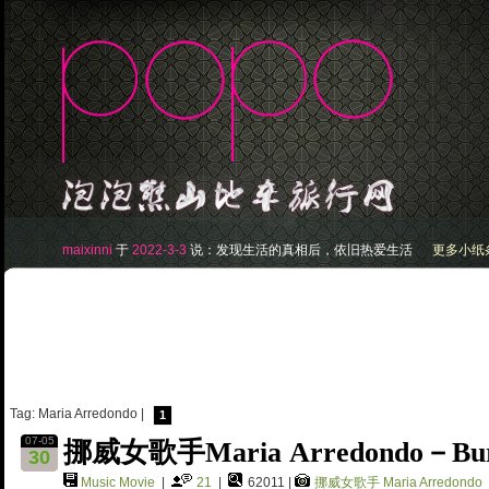
maixinni
于
2022-3-3
说：
发现生活的真相后，依旧热爱生活
更多小纸条.
Tag: Maria Arredondo |
1
07-05
挪威女歌手Maria Arredondo－Bur
30
Music Movie
|
21
|
62011 |
挪威女歌手
Maria Arredondo