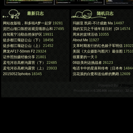
最新日志
随机日志
网站改版啦，和多啦A梦一起穿
19281
玛丽亚 凯莉-不计成败 Ma
14497
泥巴山垭口陈腔岩观贡嘎群山和
27495
我的宝贝之千禧年首日封［DI
14574
自驾冕宁冶勒自然保护区
19931
周末的篮球活动
10355
徒步都江堰赵公山（下）
18456
About Me
11927
徒步都江堰赵公山（上）
21452
文革时期发行的红色娘子军明信
1932
腾龙AF17-50mm F2
29324
美国《大众摄影与图片》最佳图
1751
证件照拍摄经验分享
21801
很重要的一天
0
孟屯河谷高桥沟露营（下）
22485
08款美利达挑战者
26123
孟屯河谷高桥沟露营（上）
23933
电话卡中的星座和传奇［日本奇
1484
20150523photos
18345
浣花溪的白鹭和送仙桥的鹦鹉
12609
.
Powered By
PJBlog2
Processed in
0.191406
second(s) ,
32
qu