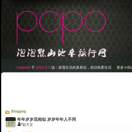
maixinni
于
2022-3-3
说：
发现生活的真相后，依旧热爱生活
更多小纸条.
Blogging
09-03
年年岁岁花相似 岁岁年年人不同
27
赵大宝