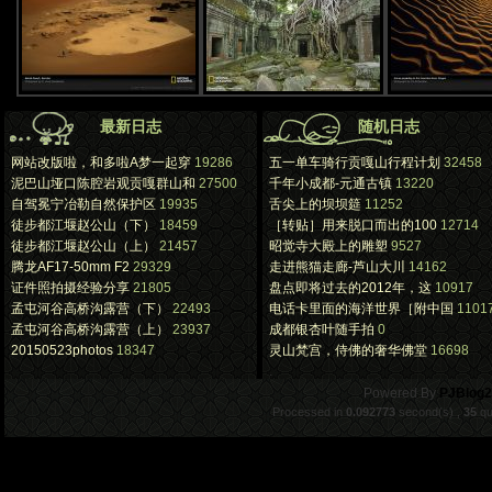
最新日志
随机日志
网站改版啦，和多啦A梦一起穿
19286
五一单车骑行贡嘎山行程计划
32458
泥巴山垭口陈腔岩观贡嘎群山和
27500
千年小成都-元通古镇
13220
自驾冕宁冶勒自然保护区
19935
舌尖上的坝坝筵
11252
徒步都江堰赵公山（下）
18459
［转贴］用来脱口而出的100
12714
徒步都江堰赵公山（上）
21457
昭觉寺大殿上的雕塑
9527
腾龙AF17-50mm F2
29329
走进熊猫走廊-芦山大川
14162
证件照拍摄经验分享
21805
盘点即将过去的2012年，这
10917
孟屯河谷高桥沟露营（下）
22493
电话卡里面的海洋世界［附中国
1101
孟屯河谷高桥沟露营（上）
23937
成都银杏叶随手拍
0
20150523photos
18347
灵山梵宫，侍佛的奢华佛堂
16698
.
Powered By
PJBlog2
Processed in
0.092773
second(s) ,
35
qu