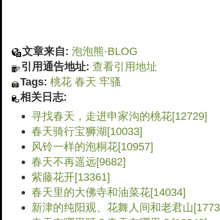
文章来自:
泡泡熊·BLOG
引用通告地址:
查看引用地址
Tags:
桃花
春天
牢骚
相关日志:
寻找春天，走进申家沟的桃花[12729]
春天骑行宝狮湖[10033]
风铃一样的泡桐花[10957]
春天不再遥远[9682]
紫藤花开[13361]
春天里的大佛寺和油菜花[14034]
新津的纯阳观、花舞人间和老君山[17731