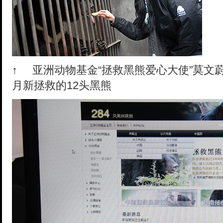
↑
亚洲动物基金“拯救黑熊爱心大使”莫文蔚
月新拯救的12头黑熊