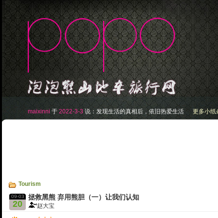
maixinni
于
2022-3-3
说：
发现生活的真相后，依旧热爱生活
更多小纸条.
Tourism
09-03
拯救黑熊 弃用熊胆（一）让我们认知
20
赵大宝