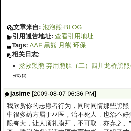
文章来自:
泡泡熊·BLOG
引用通告地址:
查看引用地址
Tags:
AAF
黑熊
月熊
环保
相关日志:
拯救黑熊 弃用熊胆（二）四川龙桥黑熊救护
分页:
[1]
jasime
[2009-08-07 06:36 PM]
我欣赏你的志愿者行为，同时同情那些黑熊
中很多药方属于巫医，治不死人，也治不好
限夸大，让人顶礼膜拜，不可取，亦弃之。