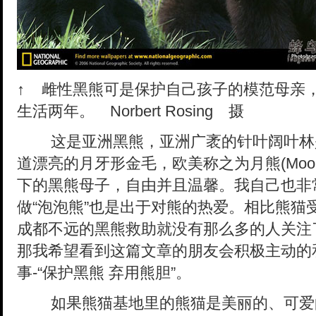
↑
雌性黑熊可是保护自己孩子的模范母亲
生活两年。 Norbert Rosing 摄
这是亚洲黑熊，亚洲广袤的针叶阔叶林
道漂亮的月牙形金毛，欧美称之为月熊(Moon
下的黑熊母子，自由并且温馨。我自己也非
做“泡泡熊”也是出于对熊的热爱。相比熊猫
成都不远的黑熊救助就没有那么多的人关注
那我希望看到这篇文章的朋友会积极主动的
事-“保护黑熊 弃用熊胆”。
如果熊猫基地里的熊猫是美丽的、可爱