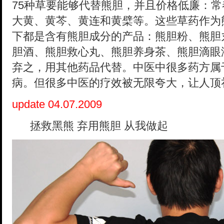
75种草要能够代替熊胆，并且价格低廉：
常
大黄、
黄芩、黄连和黄檗
等。这些草药作为
下
都是含有熊胆成分的产品：
熊胆粉、熊胆
胆酒、熊胆救心丸、熊胆养身茶、熊胆滴眼
弃之，用其他药品代替。中医中很多药方属
病。但很多中医的疗效被无限夸大，让人顶
update 04.07.2009
拯救黑熊 弃用熊胆 从我做起