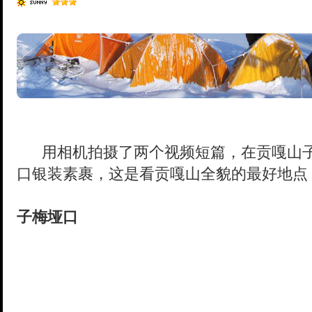
用相机拍摄了两个视频短篇，在贡嘎山子
口银装素裹，这是看贡嘎山全貌的最好地点，来
子梅垭口