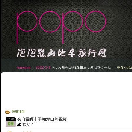
maixinni
于
2022-3-3
说：
发现生活的真相后，依旧热爱生活
更多小纸条.
Tourism
07-05
来自贡嘎山子梅垭口的视频
09
赵大宝