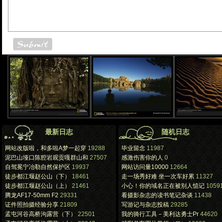
最新日志
随机日志
网站改版啦，和多啦A梦一起穿
19288
毕业留念
11987
泥巴山垭口陈腔岩观贡嘎群山和
27507
感激伤害你的人
0
自驾冕宁冶勒自然保护区
19937
网站访问量10000
12664
徒步都江堰赵公山（下）
18461
走一场秀好难 坐一次车好累
11327
徒步都江堰赵公山（上）
21461
小心！你的域名正在被别人惦记
1059
腾龙AF17-50mm F2
29331
看摄影杂志的读书笔记杂谈
11438
证件照拍摄经验分享
21809
写游记与杂志投稿
29285
孟屯河谷高桥沟露营（下）
22501
我的骑行工具－美利达勇士Pr
44620