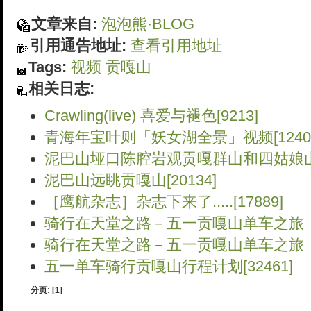
文章来自:
泡泡熊·BLOG
引用通告地址:
查看引用地址
Tags:
视频
贡嘎山
相关日志:
Crawling(live) 喜爱与褪色[9213]
青海年宝叶则「妖女湖全景」视频[12407
泥巴山垭口陈腔岩观贡嘎群山和四姑娘山[2
泥巴山远眺贡嘎山[20134]
［鹰航杂志］杂志下来了.....[17889]
骑行在天堂之路－五一贡嘎山单车之旅（上）
骑行在天堂之路－五一贡嘎山单车之旅（下）
五一单车骑行贡嘎山行程计划[32461]
分页:
[1]