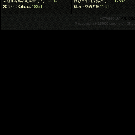
孟屯河谷高桥沟露营（上）
23947
精彩单车图片赏析（二）
12682
20150523photos
18351
机场上空的夕阳
11159
.
Powered By
PJBlog2
Processed in
0.125000
second(s) ,
35
qu