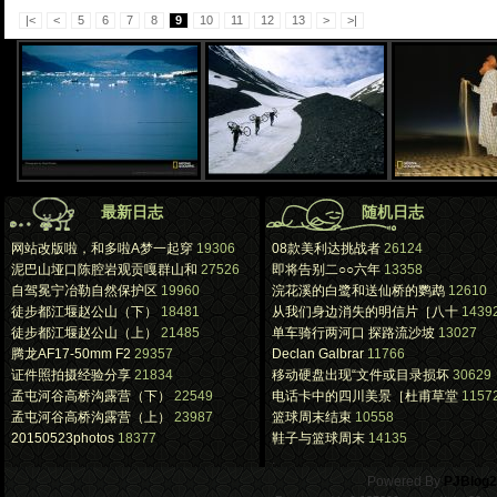
|<
<
5
6
7
8
9
10
11
12
13
>
>|
最新日志
随机日志
网站改版啦，和多啦A梦一起穿
19306
08款美利达挑战者
26124
泥巴山垭口陈腔岩观贡嘎群山和
27526
即将告别二○○六年
13358
自驾冕宁冶勒自然保护区
19960
浣花溪的白鹭和送仙桥的鹦鹉
12610
徒步都江堰赵公山（下）
18481
从我们身边消失的明信片［八十
1439
徒步都江堰赵公山（上）
21485
单车骑行两河口 探路流沙坡
13027
腾龙AF17-50mm F2
29357
Declan Galbrar
11766
证件照拍摄经验分享
21834
移动硬盘出现“文件或目录损坏
30629
孟屯河谷高桥沟露营（下）
22549
电话卡中的四川美景［杜甫草堂
1157
孟屯河谷高桥沟露营（上）
23987
篮球周末结束
10558
20150523photos
18377
鞋子与篮球周末
14135
.
Powered By
PJBlog2