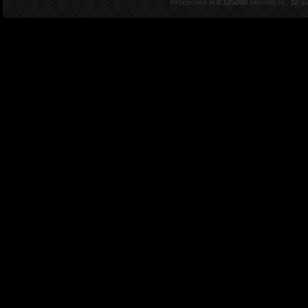
Processed in
0.125000
second(s) ,
32
qu