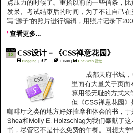
点压力的时候了。重拾以前的一些信条，比如
发呆。考试结束后的时间，为了不让自己在
写“源子”的照片进行编辑，用照片记录下20
查看更多...
08-03
CSS设计－《CSS禅意花园》
12
Blogging
|
1
|
10688 |
CSS
Web
视觉
成都天府书城，中
里面有大量关于页面
算用很无耻的方式来
但《CSS禅意花园
咖啡厅之类的地方好好揣摩和体会的书，于是
Shea和Molly E. Holzschlag为我
书，尽管它不是什么免费的午餐。回想大学