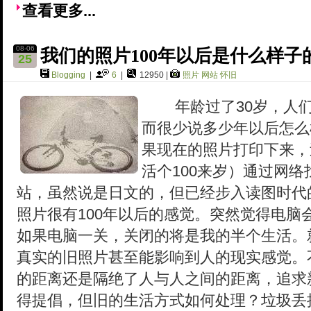
查看更多...
08-06
我们的照片100年以后是什么样
25
Blogging
|
6
|
12950 |
照片
网站
怀旧
年龄过了30岁，人们常常
而很少说多少年以后怎么
果现在的照片打印下来，
活个100来岁）通过网
站，虽然说是日文的，但已经步入读图时代
照片很有100年以后的感觉。突然觉得电脑
如果电脑一关，关闭的将是我的半个生活。
真实的旧照片甚至能影响到人的现实感觉。
的距离还是隔绝了人与人之间的距离，追求
得提倡，但旧的生活方式如何处理？垃圾丢