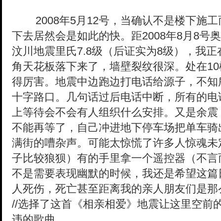
2008年5月12号，当确认不是楼下施工
下去居然会是如此的快。距2008年8月8号
汶川地震里氏7.8级（后证实为8级），我
角天花板落下来了，墙壁裂纹很深。处在1
得厉害。地震中边跑边打电话给源子，不知
十字路口。几句话过后电话中断，所有的电
上等待会不会有人组织什么安排。又是余震
不能再等了，自己冲进地下停车场把单车骑
满街的嘈杂声。可能太惊慌了许多人惊魂未
子比较狼狈）有的手里拿一个遥控器（不言
不是需要表现幽默的时候，我还是希望这篇
人死伤，死亡甚至距离我的亲人朋友们是那
//选择了这首《相亲相爱》地震让这里空前
违的歌曲...