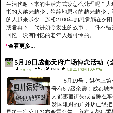
生活代谢下来的生活方式改怎么处理呢？大
书的人越来越少，静静地思考的越来越少，
的人越来越少。遥相2100年的感觉躺在夕
或者再下一代讲如今发生的故事，一件不错
回忆，没有回忆的老年人是可怜的。
查看更多...
08-05
5月19日成都天府广场悼念活动
20
Blogging
|
7
|
12449 |
地震
汶川
哀悼日
天府广场
5月19号，媒体上第一
号有6-7级余震！成都
人都露宿街头或者睡在车
发国难财的户外店已经把1
是第一次公开发布余震公告，所有人都很重