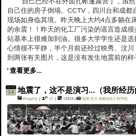
自己已经不在外面扎帐篷露营了，虽然
自己住的房子倒塌。CCTV，四川台和成都
现场如身临其境。昨天晚上大约4点多躺在
的余震！！昨天的化工厂污染的谣言造成很
站基本上很难加到油。很多大学学生还是选
心情很不平静，半个月前还经过映秀、汶川
到两张有关图片，这是没有发生地震前的样
查看更多...
08-05
地震了，这不是演习...（我所经
14
Blogging
|
15
|
12624 |
地震
汶川
成都信息工程学院