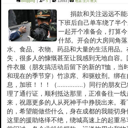
Blogging
|
5
|
11693 |
地震
汶川
救灾
捐款和关注远远不能表
下班后自己单车绕了半个
一起开个准备会，打算今
什邡。开会的大房间角落
水、食品、衣物、药品和大量的生活用品。
失，很多人的慷慨甚至让我感到无地自容。
件衣服（朋友搞活动后留下的新的T恤，当
和现在的季节穿）竹凉席、和驱蚊剂。绑在
息，加班！！！（...............）同
理了通行证，顺利抵达那里，正准备往一线
来，祝愿更多的人从死神手中挣脱出来。看
的，希望能做些什么，身在成都的我能切身
这里的援助络绎不绝，绕城高速上的起重吊