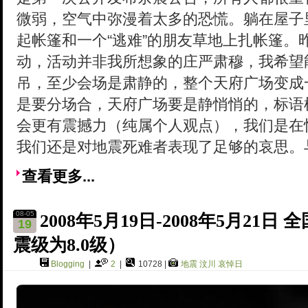
微弱，空气中弥漫着太多的恐慌。躺在屋子
起帐篷和一个“逃难”的朋友草地上扎帐篷。
动，活动并非我所想象的庄严肃穆，我希望
吊，至少会场是肃静的，整个天府广场变成
是要分场合，天府广场要是静悄悄的，标语
会更有震撼力（纯属个人观点），我们是在
我们还是对地震死难者表现了足够的哀思。
查看更多...
08-05
2008年5月19日-2008年5月2
19
震级为8.0级）
Blogging
|
2
|
10728 |
地震
汶川
哀悼日