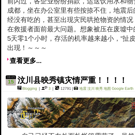
前闪过，各企业纷纷捐款，运送饮用水和物资
成都，坐在办公室里有些按捺不住，地震后
经没有吃的，甚至出现灾民哄抢物资的情况
在救援者面前最大问题。想象被压在废墟中
5天零1个小时，存活的机率越来越小，“扯皮
出现！～～～
查看更多...
08-05
汶川县映秀镇灾情严重！！！！
15
Blogging
|
3
|
12791 |
地震
汶川
映秀
地图
Google Earth