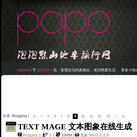
maixinni
于
2022-3-3
说：
发现生活的真相后，依旧热爱生活
更多小纸条.
分类: Blogging |
|<
<
5
6
7
8
9
10
11
12
13
>
>|
08-07
TEXT MAGE 文本图象在线生成
09
Blogging
|
2
|
10484 |
图象
Web2.0
文本