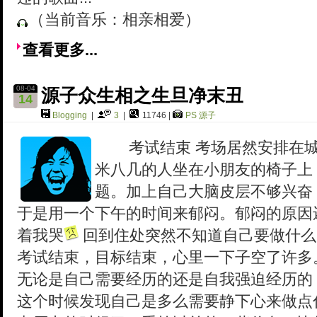
（当前音乐：相亲相爱）
查看更多...
08-04
源子众生相之生旦净末丑
14
Blogging
|
3
|
11746 |
PS
源子
考试结束 考场居然安排在城
米八几的人坐在小朋友的椅子上
题。加上自己大脑皮层不够兴奋
于是用一个下午的时间来郁闷。郁闷的原因
着我哭
回到住处突然不知道自己要做什么
考试结束，目标结束，心里一下子空了许多
无论是自己需要经历的还是自我强迫经历的
这个时候发现自己是多么需要静下心来做点