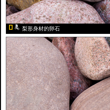
梨形身材的卵石