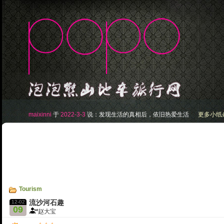
maixinni
于
2022-3-3
说：
发现生活的真相后，依旧热爱生活
更多小纸条.
Tourism
12-02
流沙河石趣
09
赵大宝