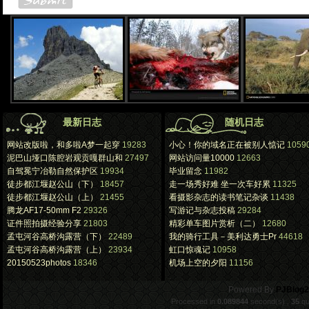
最新日志
随机日志
网站改版啦，和多啦A梦一起穿
19283
小心！你的域名正在被别人惦记
1059
泥巴山垭口陈腔岩观贡嘎群山和
27497
网站访问量10000
12663
自驾冕宁冶勒自然保护区
19934
毕业留念
11982
徒步都江堰赵公山（下）
18457
走一场秀好难 坐一次车好累
11325
徒步都江堰赵公山（上）
21455
看摄影杂志的读书笔记杂谈
11438
腾龙AF17-50mm F2
29326
写游记与杂志投稿
29284
证件照拍摄经验分享
21803
精彩单车图片赏析（二）
12680
孟屯河谷高桥沟露营（下）
22489
我的骑行工具－美利达勇士Pr
44618
孟屯河谷高桥沟露营（上）
23934
虹口惊魂记
10958
20150523photos
18346
机场上空的夕阳
11156
.
Powered By
PJBlog2
Processed in
0.089844
second(s) ,
35
qu