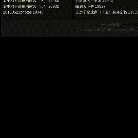
孟屯河谷高桥沟露营（下）
22480
沙家浜的芦苇荡
12943
孟屯河谷高桥沟露营（上）
23932
峨眉天下秀
13827
20150523photos
18345
让房子变成家（十五）装修定妆
1183
.
Powered By
PJBlog2
Processed in
0.125000
second(s) ,
35
qu