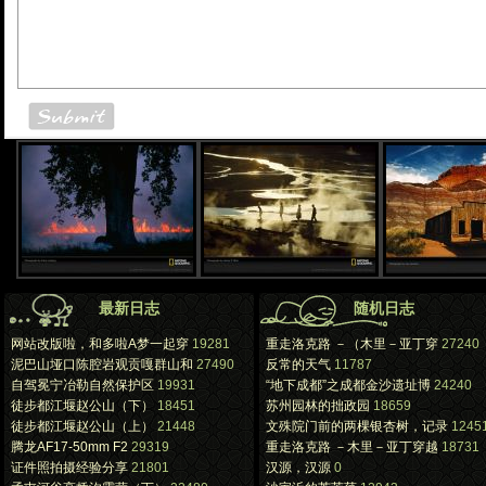
最新日志
随机日志
网站改版啦，和多啦A梦一起穿
19281
重走洛克路 －（木里－亚丁穿
27240
泥巴山垭口陈腔岩观贡嘎群山和
27490
反常的天气
11787
自驾冕宁冶勒自然保护区
19931
“地下成都”之成都金沙遗址博
24240
徒步都江堰赵公山（下）
18451
苏州园林的拙政园
18659
徒步都江堰赵公山（上）
21448
文殊院门前的两棵银杏树，记录
1245
腾龙AF17-50mm F2
29319
重走洛克路 －木里－亚丁穿越
18731
证件照拍摄经验分享
21801
汉源，汉源
0