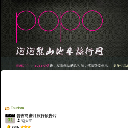
maixinni
于
2022-3-3
说：
发现生活的真相后，依旧热爱生活
更多小纸条.
Tourism
11-07
普吉岛蜜月旅行预告片
01
赵大宝