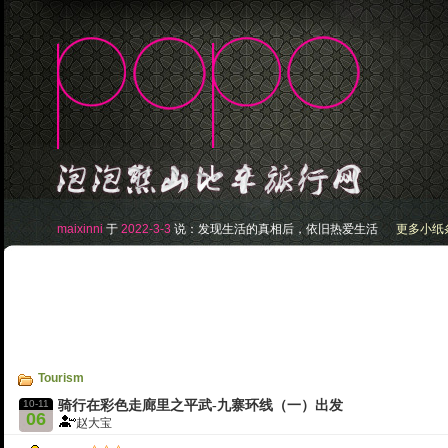
maixinni
于
2022-3-3
说：
发现生活的真相后，依旧热爱生活
更多小纸条.
Tourism
10-11
骑行在彩色走廊里之平武-九寨环线（一）出发
06
赵大宝