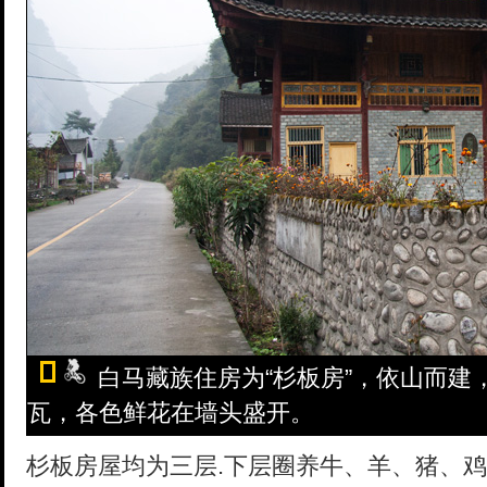
白马藏族住房为“杉板房”，依山而建
瓦，各色鲜花在墙头盛开。
杉板房屋均为三层.下层圈养牛、羊、猪、