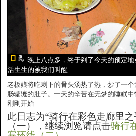
晚上八点多，终于到了今天的预定地
活生生的被我们叫醒
老板娘将吃剩下的骨头汤热了热，炒了一个
肠辘辘的肚子。一天的辛苦在无梦的睡眠中
刚刚开始
此日志为“骑行在彩色走廊里之
（一），继续浏览请点击
骑行
寨环线（二）