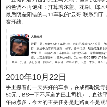
的色调不再饱和；打算若尔盖、花湖、郎木
最后阴差阳错的与11车队的“云哥”联系到
寨环线。
人物介绍
云哥
男，年龄47岁；车龄2年。目前已经骑行2万公里，爬
行，旅途中负责前段探路、修车、路书记录、联系吃住和照
大宝
男，年龄28岁；车龄4年。骑行数不详，偏爱藏地骑
顾。大宝主要器材：美利达公爵、Canon 400D EFS 17-85m
三角架、托包、骑行服裤、防风衣、雨衣裤、冲锋衣裤、头盔、手套、修车工
2010年10月22日
手里攥着前一天买好的车票，在成都昭觉寺
50元，BS一下不厚道的巴士司机），直达
午两点多，今天的主要任务是赶路而不是观