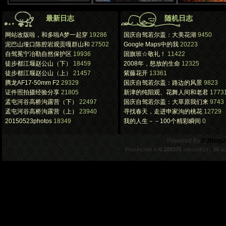
最新日志
随机日志
网站改版啦，和多啦A梦一起穿
19286
国庆自驾若尔盖：大美花湖
9450
泥巴山垭口陈腔岩观贡嘎群山和
27502
Google Maps中的我
20223
自驾冕宁冶勒自然保护区
19936
国旗班☆敬礼！
11422
徒步都江堰赵公山（下）
18459
2008年，怒放的生命
12325
徒步都江堰赵公山（上）
21457
紫藤花开
13361
腾龙AF17-50mm F2
29329
国庆自驾若尔盖：路边的风景
9823
证件照拍摄经验分享
21805
新津的纯阳观、花舞人间和老君
1773
孟屯河谷高桥沟露营（下）
22497
国庆自驾若尔盖：大草原我们来
9743
孟屯河谷高桥沟露营（上）
23940
寻找春天，走进申家沟的桃花
12729
20150523photos
18349
我的人生－－100个精彩瞬间
0
.
Powered By
PJBlog2
Processed in
0.109375
second(s) ,
35
qu