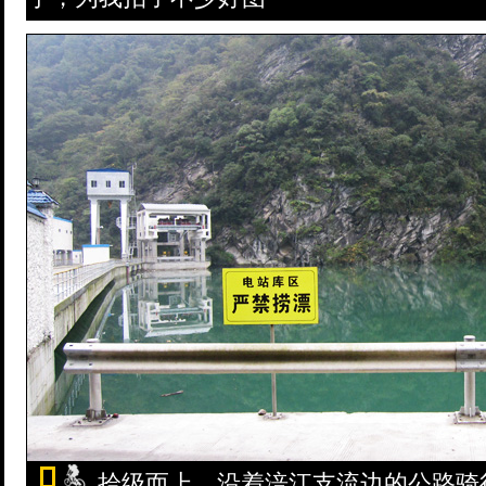
拾级而上，沿着涪江支流边的公路骑