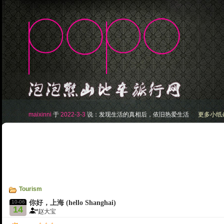
maixinni
于
2022-3-3
说：
发现生活的真相后，依旧热爱生活
更多小纸条.
Tourism
10-06
你好，上海 (hello Shanghai)
14
赵大宝