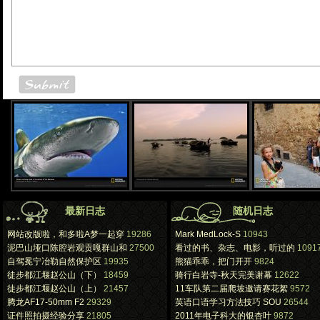
最新日志
随机日志
网站改版啦，和多啦A梦一起穿
19286
Mark MedLock-S
10943
泥巴山垭口陈腔岩观贡嘎群山和
27500
看过的书、杂志、电影，听过的
1091
自驾冕宁冶勒自然保护区
19935
熊猫乖乖，把门开开
9824
徒步都江堰赵公山（下）
18459
骑行白岩寺-秋天完美谢幕
12622
徒步都江堰赵公山（上）
21457
11车队第二届爬坡邀请赛花絮
9572
腾龙AF17-50mm F2
29329
英语口语学习方法技巧 SOU
26544
证件照拍摄经验分享
21805
2011年电子科大的银杏叶
9872